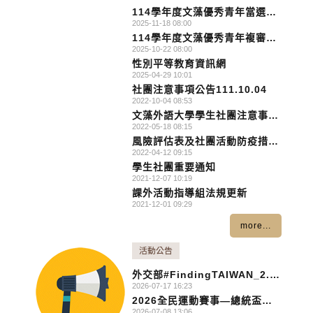
獲獎名單
114學年度文藻優秀青年當選名
2025-11-18 08:00
單
114學年度文藻優秀青年複審面
2025-10-22 08:00
試名單
性別平等教育資訊網
2025-04-29 10:01
社團注意事項公告111.10.04
2022-10-04 08:53
文藻外語大學學生社團注意事項
2022-05-18 08:15
公告
風險評估表及社團活動防疫措施
2022-04-12 09:15
說明
學生社團重要通知
2021-12-07 10:19
課外活動指導組法規更新
2021-12-01 09:29
more...
活動公告
外交部#FindingTAIWAN_2.0
2026-07-17 16:23
全球徵片競賽
2026全民運動賽事—總統盃街
2026-07-08 13:06