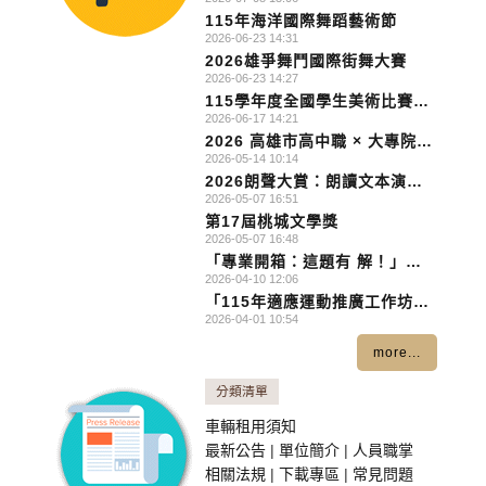
舞大賽
115年海洋國際舞蹈藝術節
2026-06-23 14:31
2026雄爭舞鬥國際街舞大賽
2026-06-23 14:27
115學年度全國學生美術比賽實
2026-06-17 14:21
施要點
2026 高雄市高中職 × 大專院校
2026-05-14 10:14
聯合社團成發
2026朗聲大賞：朗讀文本演出
2026-05-07 16:51
影片徵選活動
第17屆桃城文學獎
2026-05-07 16:48
「專業開箱：這題有 解！」英
2026-04-10 12:06
文影片競賽
「115年適應運動推廣工作坊－
2026-04-01 10:54
短影音拍 攝」活動
more...
分類清單
車輛租用須知
最新公告
|
單位簡介
|
人員職掌
相關法規
|
下載專區
|
常見問題