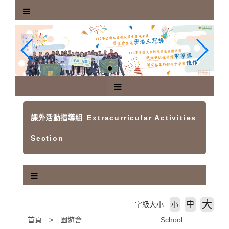
跳
到
主
要
內
容
區
塊
課外活動指導組
Extracurricular Activities
Section
大
中
字級大小
小
首頁
園遊會 School Fair