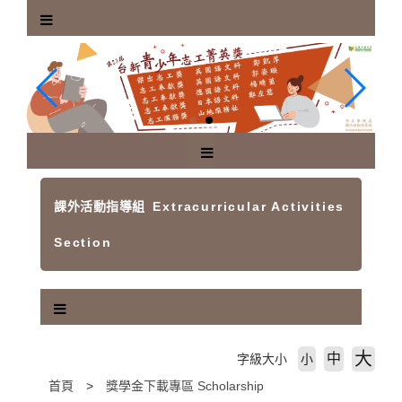
跳
到
主
要
內
容
區
塊
課外活動指導組
Extracurricular Activities
Section
大
中
字級大小
小
首頁
獎學金下載專區 Scholarship