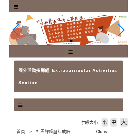
跳
到
主
要
內
容
區
塊
課外活動指導組
Extracurricular Activities
Section
大
中
字級大小
小
首頁
社團評鑑歷年成績 Clubs Evaluation