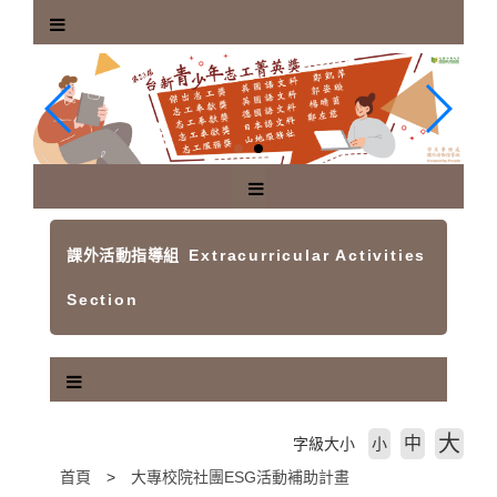
跳
到
主
要
內
容
區
塊
課外活動指導組
Extracurricular Activities
Section
大
中
字級大小
小
首頁
大專校院社團ESG活動補助計畫