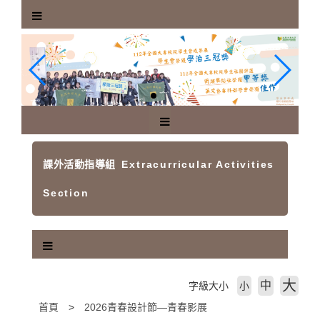
跳
到
主
要
內
容
區
塊
課外活動指導組
Extracurricular Activities
Section
大
中
字級大小
小
首頁
2026青春設計節—青春影展